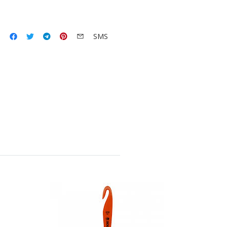
p
SMS