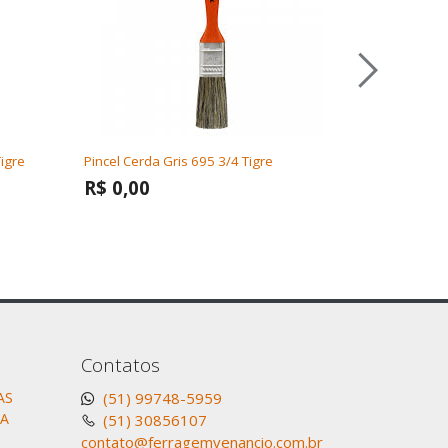
Tigre
Pincel Cerda Gris 695 3/4 Tigre
Pincel Pintu
R$ 0,00
R$ 0,00
Contatos
AS
(51) 99748-5959
CA
(51) 30856107
contato@ferragemvenancio.com.br